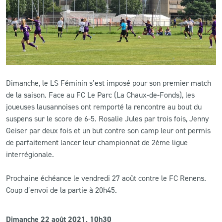
CLUB
CONTACT
ACTUALITÉS
Dimanche, le LS Féminin s’est imposé pour son premier match
de la saison. Face au FC Le Parc (La Chaux-de-Fonds), les
LS E-SHOP
joueuses lausannoises ont remporté la rencontre au bout du
L’APP DU LS
suspens sur le score de 6-5. Rosalie Jules par trois fois, Jenny
Geiser par deux fois et un but contre son camp leur ont permis
LS ACADEMY CAMPS
de parfaitement lancer leur championnat de 2ème ligue
interrégionale.
MATCH DES CELEBRITES
Prochaine échéance le vendredi 27 août contre le FC Renens.
PRESSE ET MEDIAS
Coup d’envoi de la partie à 20h45.
Dimanche 22 août 2021, 10h30