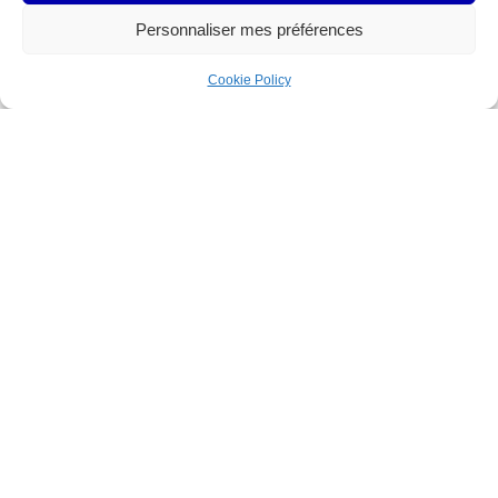
Personnaliser mes préférences
Cookie Policy
LA BOUTIQUE AU STADE
Lundi
Fermé
Mardi
Fermé
Mercredi
13h30-18h00
Jeudi
13h30-18h00
Vendredi
13h30-18h00
Samedi
9h30-12h30 / 13h30-17h00
Stade de la Tuilière
Route de Romanel 10, 1018 Lausanne