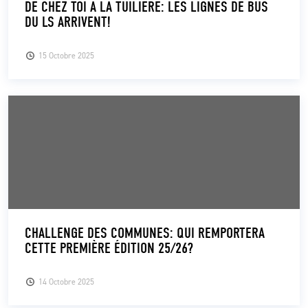
DE CHEZ TOI À LA TUILIÈRE: LES LIGNES DE BUS
DU LS ARRIVENT!
CLUB
15 Octobre 2025
CONTACT
ACTUALITÉS
LS E-SHOP
L’APP DU LS
LS ACADEMY CAMPS
MATCH DES CELEBRITES
CHALLENGE DES COMMUNES: QUI REMPORTERA
CETTE PREMIÈRE ÉDITION 25/26?
PRESSE ET MEDIAS
14 Octobre 2025