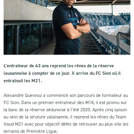
CLUB
CONTACT
ACTUALITÉS
LS E-SHOP
L’entraîneur de 43 ans reprend les rênes de la réserve
L’APP DU LS
lausannoise à compter de ce jour. Il arrive du FC Sion où il
entraînait les M21.
LS ACADEMY CAMPS
Alexandre Quennoz a commencé son parcours de formateur au
MATCH DES CELEBRITES
FC Sion. Dans un premier entraîneur des M18, il est promu sur
PRESSE ET MEDIAS
la banc de la réserve sédunoise à l’été 2020. Après cinq saison
au sein de la struture valaisanne, il reprend les rênes du Team
Vaud M21 avec pour objectif défini de retrouver au plus vite les
terrains de Première Ligue.