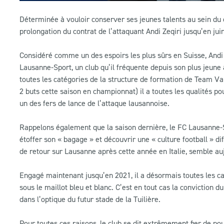
Déterminée à vouloir conserver ses jeunes talents au sein du c
prolongation du contrat de l’attaquant Andi Zeqiri jusqu’en jui
Considéré comme un des espoirs les plus sûrs en Suisse, Andi 
Lausanne-Sport, un club qu’il fréquente depuis son plus jeune 
toutes les catégories de la structure de formation de Team Vau
2 buts cette saison en championnat) il a toutes les qualités po
un des fers de lance de l’attaque lausannoise.
Rappelons également que la saison dernière, le FC Lausanne-Spo
étoffer son « bagage » et découvrir une « culture football » di
de retour sur Lausanne après cette année en Italie, semble au
Engagé maintenant jusqu’en 2021, il a désormais toutes les car
sous le maillot bleu et blanc. C’est en tout cas la conviction 
dans l’optique du futur stade de la Tuilière.
Pour toutes ces raisons, le club se dit extrêmement fier de p