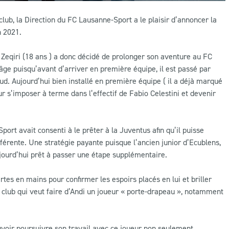
lub, la Direction du FC Lausanne-Sport a le plaisir d’annoncer la
n 2021.
Zeqiri (18 ans ) a donc décidé de prolonger son aventure au FC
âge puisqu’avant d’arriver en première équipe, il est passé par
d. Aujourd’hui bien installé en première équipe ( il a déjà marqué
ur s’imposer à terme dans l’effectif de Fabio Celestini et devenir
rt avait consenti à le prêter à la Juventus afin qu’il puisse
fférente. Une stratégie payante puisque l’ancien junior d’Ecublens,
jourd’hui prêt à passer une étape supplémentaire.
tes en mains pour confirmer les espoirs placés en lui et briller
du club qui veut faire d’Andi un joueur « porte-drapeau », notamment
ouvoir poursuivre son travail avec ce joueur non seulement