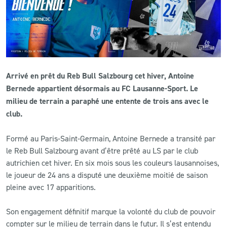
CLUB
CONTACT
Arrivé en prêt du Reb Bull Salzbourg cet hiver, Antoine
ACTUALITÉS
Bernede appartient désormais au FC Lausanne-Sport. Le
LS E-SHOP
milieu de terrain a paraphé une entente de trois ans avec le
club.
L’APP DU LS
Formé au Paris-Saint-Germain, Antoine Bernede a transité par
LS ACADEMY CAMPS
le Reb Bull Salzbourg avant d’être prêté au LS par le club
autrichien cet hiver. En six mois sous les couleurs lausannoises,
MATCH DES CELEBRITES
le joueur de 24 ans a disputé une deuxième moitié de saison
PRESSE ET MEDIAS
pleine avec 17 apparitions.
Son engagement définitif marque la volonté du club de pouvoir
compter sur le milieu de terrain dans le futur. Il s’est entendu