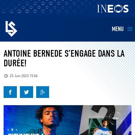
MENU
EQUIPES
ANTOINE BERNEDE S’ENGAGE DANS LA
DURÉE!
BILLETTERIE
23 Juin 2023 15:06
FANS
KIDS
BUSINESS
RESTAURATION