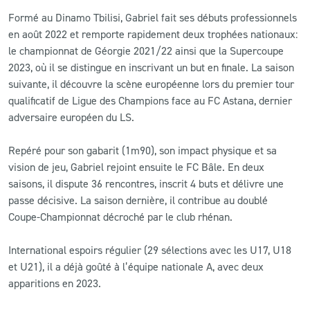
Formé au Dinamo Tbilisi, Gabriel fait ses débuts professionnels
CLUB
en août 2022 et remporte rapidement deux trophées nationaux:
le championnat de Géorgie 2021/22 ainsi que la Supercoupe
2023, où il se distingue en inscrivant un but en finale. La saison
CONTACT
suivante, il découvre la scène européenne lors du premier tour
qualificatif de Ligue des Champions face au FC Astana, dernier
ACTUALITÉS
adversaire européen du LS.
LS E-SHOP
Repéré pour son gabarit (1m90), son impact physique et sa
L’APP DU LS
vision de jeu, Gabriel rejoint ensuite le FC Bâle. En deux
saisons, il dispute 36 rencontres, inscrit 4 buts et délivre une
LS ACADEMY CAMPS
passe décisive. La saison dernière, il contribue au doublé
Coupe-Championnat décroché par le club rhénan.
MATCH DES CELEBRITES
International espoirs régulier (29 sélections avec les U17, U18
PRESSE ET MEDIAS
et U21), il a déjà goûté à l’équipe nationale A, avec deux
apparitions en 2023.