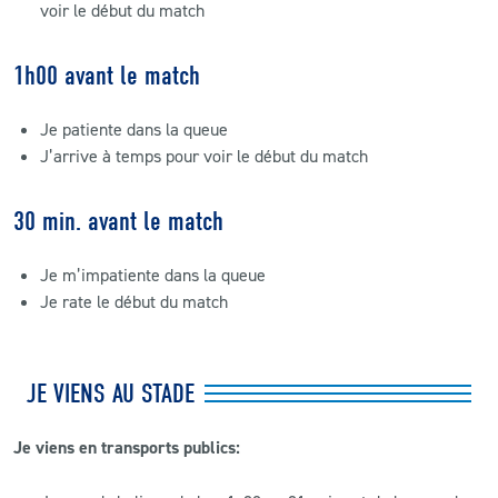
voir le début du match
CLUB
1h00 avant le match
CONTACT
Je patiente dans la queue
J’arrive à temps pour voir le début du match
ACTUALITÉS
30 min. avant le match
LS E-SHOP
L’APP DU LS
Je m’impatiente dans la queue
Je rate le début du match
LS ACADEMY CAMPS
MATCH DES CELEBRITES
JE VIENS AU STADE
PRESSE ET MEDIAS
Je viens en transports publics: