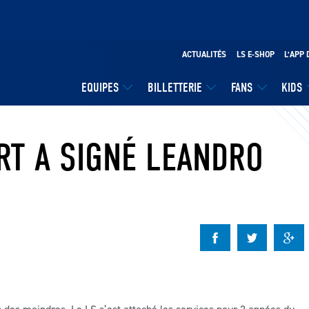
ACTUALITÉS
LS E-SHOP
L’APP 
EQUIPES
BILLETTERIE
FANS
KIDS
RT A SIGNÉ LEANDRO
s des moindres. Le LS s’est attaché les services pour 2 années du