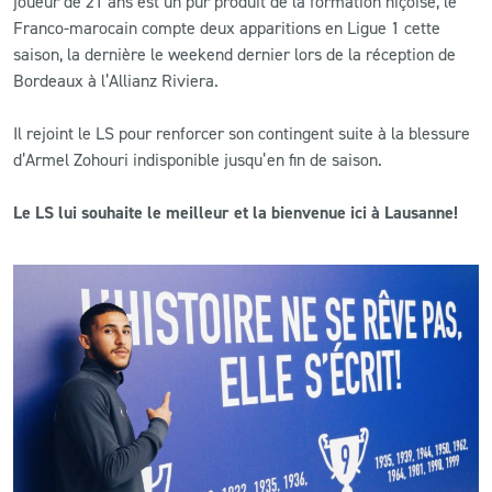
joueur de 21 ans est un pur produit de la formation niçoise, le
Franco-marocain compte deux apparitions en Ligue 1 cette
CLUB
saison, la dernière le weekend dernier lors de la réception de
Bordeaux à l’Allianz Riviera.
CONTACT
Il rejoint le LS pour renforcer son contingent suite à la blessure
d’Armel Zohouri indisponible jusqu’en fin de saison.
ACTUALITÉS
Le LS lui souhaite le meilleur et la bienvenue ici à Lausanne!
LS E-SHOP
L’APP DU LS
LS ACADEMY CAMPS
MATCH DES CELEBRITES
PRESSE ET MEDIAS