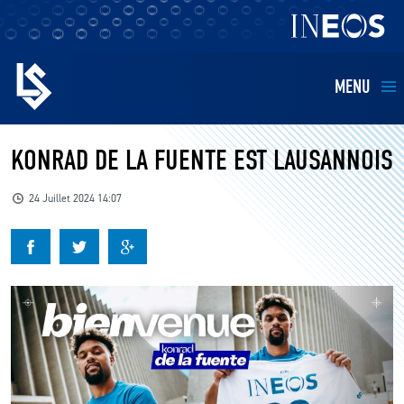
MENU
EQUIPES
KONRAD DE LA FUENTE EST LAUSANNOIS
BILLETTERIE
24 Juillet 2024 14:07
FANS
KIDS
BUSINESS
RESTAURATION