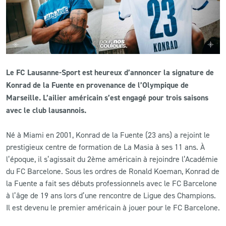
CLUB
CONTACT
Le FC Lausanne-Sport est heureux d’annoncer la signature de
ACTUALITÉS
Konrad de la Fuente en provenance de l’Olympique de
Marseille. L’ailier américain s’est engagé pour trois saisons
LS E-SHOP
avec le club lausannois.
L’APP DU LS
Né à Miami en 2001, Konrad de la Fuente (23 ans) a rejoint le
LS ACADEMY CAMPS
prestigieux centre de formation de La Masia à ses 11 ans. À
l’époque, il s’agissait du 2ème américain à rejoindre l’Académie
MATCH DES CELEBRITES
du FC Barcelone. Sous les ordres de Ronald Koeman, Konrad de
la Fuente a fait ses débuts professionnels avec le FC Barcelone
PRESSE ET MEDIAS
à l’âge de 19 ans lors d’une rencontre de Ligue des Champions.
Il est devenu le premier américain à jouer pour le FC Barcelone.