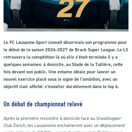
CLUB
CONTACT
Le FC Lausanne‑Sport connaît désormais son programme pour
ACTUALITÉS
le début de la saison 2026‑2027 de Brack Super League.
Le LS
retrouvera la compétition là où elle s’était terminée il y a
LS E-SHOP
quelques semaines: à domicile, au Stade de la Tuilière, cette
L’APP DU LS
fois devant son public. Une entame idéale pour lancer un
nouvel exercice placé sous le signe de l’ambition, avec un
LS ACADEMY CAMPS
objectif clair affiché: s’installer durablement dans le top 6.
MATCH DES CELEBRITES
Un début de championnat relevé
PRESSE ET MEDIAS
Après la première rencontre à domicile face au Grasshopper
Club Zürich, les Lausannois enchaîneront avec un déplacement