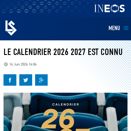
MENU
EQUIPES
LE CALENDRIER 2026 2027 EST CONNU
BILLETTERIE
16 Juin 2026 16:06
FANS
KIDS
BUSINESS
RESTAURATION