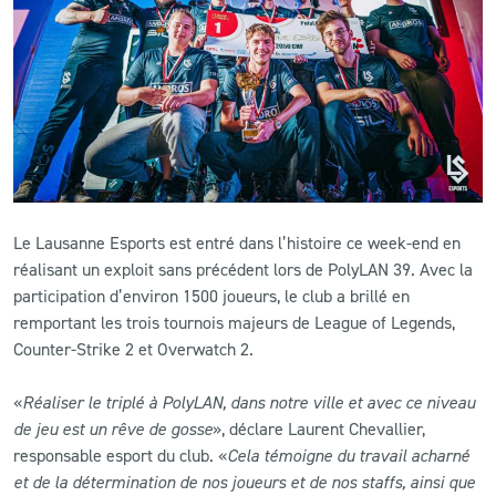
CLUB
CONTACT
ACTUALITÉS
LS E-SHOP
Le Lausanne Esports est entré dans l’histoire ce week-end en
L’APP DU LS
réalisant un exploit sans précédent lors de PolyLAN 39. Avec la
participation d’environ 1500 joueurs, le club a brillé en
LS ACADEMY CAMPS
remportant les trois tournois majeurs de League of Legends,
Counter-Strike 2 et Overwatch 2.
MATCH DES CELEBRITES
PRESSE ET MEDIAS
«
Réaliser le triplé à PolyLAN, dans notre ville et avec ce niveau
de jeu est un rêve de gosse
», déclare Laurent Chevallier,
responsable esport du club. «
Cela témoigne du travail acharné
et de la détermination de nos joueurs et de nos staffs, ainsi que