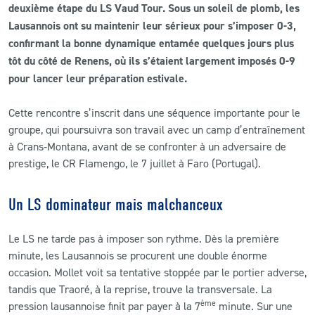
deuxième étape du LS Vaud Tour. Sous un soleil de plomb, les
Lausannois ont su maintenir leur sérieux pour s’imposer 0-3,
CLUB
confirmant la bonne dynamique entamée quelques jours plus
tôt du côté de Renens, où ils s’étaient largement imposés 0-9
CONTACT
pour lancer leur préparation estivale.
ACTUALITÉS
Cette rencontre s’inscrit dans une séquence importante pour le
groupe, qui poursuivra son travail avec un camp d’entraînement
LS E-SHOP
à Crans‑Montana, avant de se confronter à un adversaire de
prestige, le CR Flamengo, le 7 juillet à Faro (Portugal).
L’APP DU LS
LS ACADEMY CAMPS
Un LS dominateur mais malchanceux
MATCH DES CELEBRITES
Le LS ne tarde pas à imposer son rythme. Dès la première
minute, les Lausannois se procurent une double énorme
PRESSE ET MEDIAS
occasion. Mollet voit sa tentative stoppée par le portier adverse,
tandis que Traoré, à la reprise, trouve la transversale. La
ème
pression lausannoise finit par payer à la 7
minute. Sur une