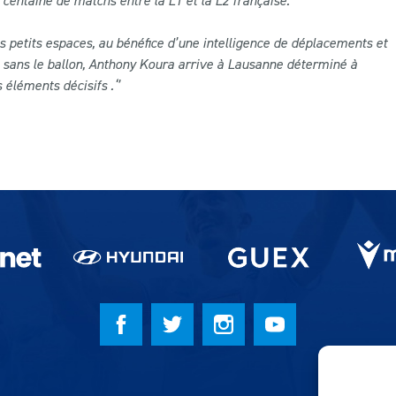
centaine de matchs entre la L1 et la L2 française.
s petits espaces, au bénéfice d’une intelligence de déplacements et
u sans le ballon, Anthony Koura arrive à Lausanne déterminé à
 éléments décisifs .‘’