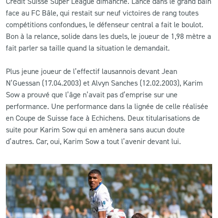
Credit Suisse Super League dimanche. Lancé dans le grand bain
face au FC Bâle, qui restait sur neuf victoires de rang toutes
CLUB
compétitions confondues, le défenseur central a fait le boulot.
Bon à la relance, solide dans les duels, le joueur de 1,98 mètre a
fait parler sa taille quand la situation le demandait.
CONTACT
Plus jeune joueur de l’effectif lausannois devant Jean
ACTUALITÉS
N’Guessan (17.04.2003) et Alvyn Sanches (12.02.2003), Karim
Sow a prouvé que l’âge n’avait pas d’emprise sur une
LS E-SHOP
performance. Une performance dans la lignée de celle réalisée
L’APP DU LS
en Coupe de Suisse face à Echichens. Deux titularisations de
suite pour Karim Sow qui en amènera sans aucun doute
LS ACADEMY CAMPS
d’autres. Car, oui, Karim Sow a tout l’avenir devant lui.
MATCH DES CELEBRITES
PRESSE ET MEDIAS