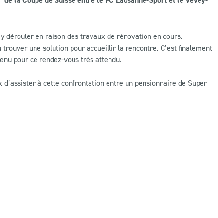
ur de la Coupe de Suisse entre le FC Lausanne-Sport et le Vevey-
s’y dérouler en raison des travaux de rénovation en cours.
 trouver une solution pour accueillir la rencontre. C’est finalement
etenu pour ce rendez-vous très attendu.
x d’assister à cette confrontation entre un pensionnaire de Super