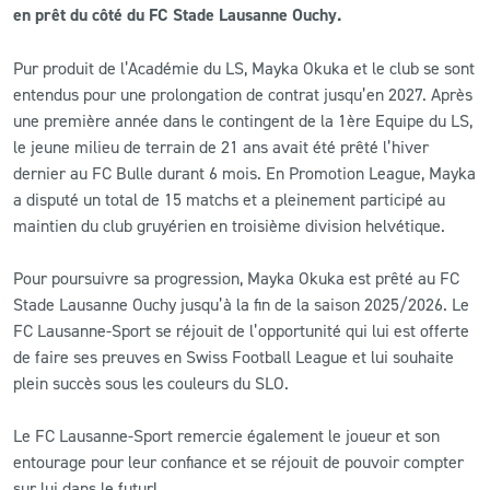
en prêt du côté du FC Stade Lausanne Ouchy.
CLUB
Pur produit de l’Académie du LS, Mayka Okuka et le club se sont
entendus pour une prolongation de contrat jusqu’en 2027. Après
CONTACT
une première année dans le contingent de la 1ère Equipe du LS,
le jeune milieu de terrain de 21 ans avait été prêté l’hiver
ACTUALITÉS
dernier au FC Bulle durant 6 mois. En Promotion League, Mayka
a disputé un total de 15 matchs et a pleinement participé au
LS E-SHOP
maintien du club gruyérien en troisième division helvétique.
L’APP DU LS
Pour poursuivre sa progression, Mayka Okuka est prêté au FC
Stade Lausanne Ouchy jusqu’à la fin de la saison 2025/2026. Le
LS ACADEMY CAMPS
FC Lausanne-Sport se réjouit de l’opportunité qui lui est offerte
MATCH DES CELEBRITES
de faire ses preuves en Swiss Football League et lui souhaite
plein succès sous les couleurs du SLO.
PRESSE ET MEDIAS
Le FC Lausanne-Sport remercie également le joueur et son
entourage pour leur confiance et se réjouit de pouvoir compter
sur lui dans le futur!