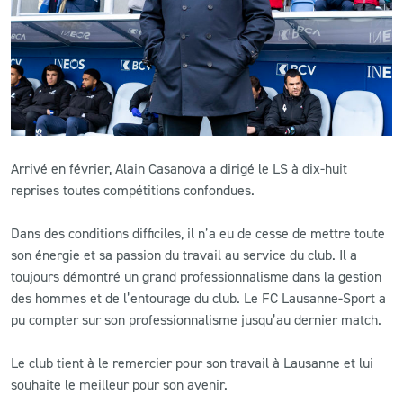
CLUB
CONTACT
ACTUALITÉS
Arrivé en février, Alain Casanova a dirigé le LS à dix-huit
LS E-SHOP
reprises toutes compétitions confondues.
L’APP DU LS
Dans des conditions difficiles, il n’a eu de cesse de mettre toute
LS ACADEMY CAMPS
son énergie et sa passion du travail au service du club. Il a
toujours démontré un grand professionnalisme dans la gestion
MATCH DES CELEBRITES
des hommes et de l’entourage du club. Le FC Lausanne-Sport a
pu compter sur son professionnalisme jusqu’au dernier match.
PRESSE ET MEDIAS
Le club tient à le remercier pour son travail à Lausanne et lui
souhaite le meilleur pour son avenir.