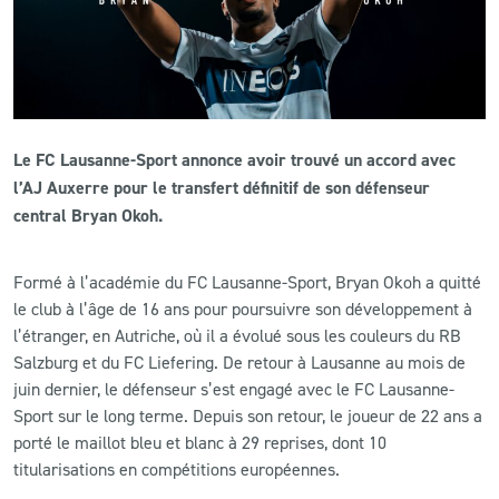
CLUB
CONTACT
Le FC Lausanne-Sport annonce avoir trouvé un accord avec
ACTUALITÉS
l’AJ Auxerre pour le transfert définitif de son défenseur
central Bryan Okoh.
LS E-SHOP
L’APP DU LS
Formé à l’académie du FC Lausanne-Sport, Bryan Okoh a quitté
le club à l’âge de 16 ans pour poursuivre son développement à
LS ACADEMY CAMPS
l’étranger, en Autriche, où il a évolué sous les couleurs du RB
MATCH DES CELEBRITES
Salzburg et du FC Liefering. De retour à Lausanne au mois de
juin dernier, le défenseur s’est engagé avec le FC Lausanne-
PRESSE ET MEDIAS
Sport sur le long terme. Depuis son retour, le joueur de 22 ans a
porté le maillot bleu et blanc à 29 reprises, dont 10
titularisations en compétitions européennes.