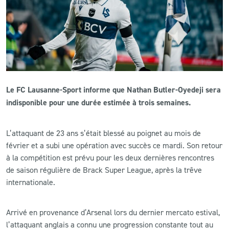
CLUB
CONTACT
ACTUALITÉS
Le FC Lausanne-Sport informe que Nathan Butler-Oyedeji sera
LS E-SHOP
indisponible pour une durée estimée à trois semaines.
L’APP DU LS
L’attaquant de 23 ans s’était blessé au poignet au mois de
LS ACADEMY CAMPS
février et a subi une opération avec succès ce mardi. Son retour
à la compétition est prévu pour les deux dernières rencontres
MATCH DES CELEBRITES
de saison régulière de Brack Super League, après la trêve
internationale.
PRESSE ET MEDIAS
Arrivé en provenance d’Arsenal lors du dernier mercato estival,
l’attaquant anglais a connu une progression constante tout au