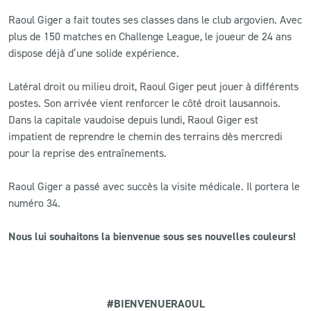
Raoul Giger a fait toutes ses classes dans le club argovien. Avec
CLUB
plus de 150 matches en Challenge League, le joueur de 24 ans
dispose déjà d’une solide expérience.
CONTACT
Latéral droit ou milieu droit, Raoul Giger peut jouer à différents
postes. Son arrivée vient renforcer le côté droit lausannois.
ACTUALITÉS
Dans la capitale vaudoise depuis lundi, Raoul Giger est
LS E-SHOP
impatient de reprendre le chemin des terrains dès mercredi
pour la reprise des entraînements.
L’APP DU LS
Raoul Giger a passé avec succès la visite médicale. Il portera le
LS ACADEMY CAMPS
numéro 34.
MATCH DES CELEBRITES
Nous lui souhaitons la bienvenue sous ses nouvelles couleurs!
PRESSE ET MEDIAS
#BIENVENUERAOUL