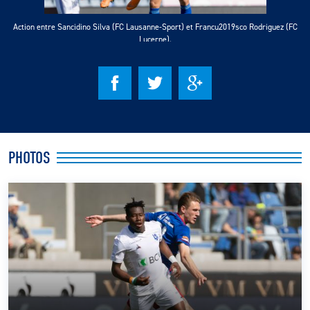
Action entre Sancidino Silva (FC Lausanne-Sport) et Francu2019sco Rodriguez (FC
CLUB
Lucerne).
CONTACT
ACTUALITÉS
LS E-SHOP
PHOTOS
L’APP DU LS
LS ACADEMY CAMPS
MATCH DES CELEBRITES
PRESSE ET MEDIAS