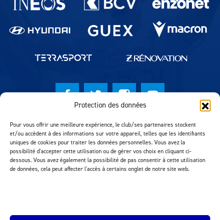
Protection des données
© Lausanne Sport Football Club 2026
Pour vous offrir une meilleure expérience, le club/ses partenaires stockent
et/ou accèdent à des informations sur votre appareil, telles que les identifiants
Réalisation MTM Agency
uniques de cookies pour traiter les données personnelles. Vous avez la
possibilité d'accepter cette utilisation ou de gérer vos choix en cliquant ci-
dessous. Vous avez également la possibilité de pas consentir à cette utilisation
de données, cela peut affecter l'accès à certains onglet de notre site web.