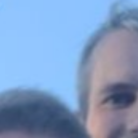
CLUB
CONTACT
ACTUALITÉS
LS E-SHOP
L’APP DU LS
LS ACADEMY CAMPS
MATCH DES CELEBRITES
PRESSE ET MEDIAS