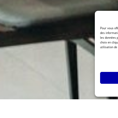
Pour vous off
des informati
les données p
choix en cliq
utilisation de