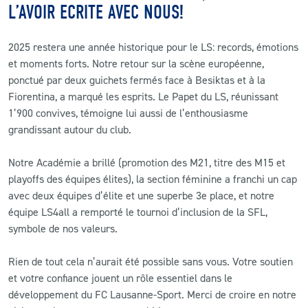
L’AVOIR ECRITE AVEC NOUS!
CLUB
2025 restera une année historique pour le LS: records, émotions
et moments forts. Notre retour sur la scène européenne,
CONTACT
ponctué par deux guichets fermés face à Besiktas et à la
Fiorentina, a marqué les esprits. Le Papet du LS, réunissant
ACTUALITÉS
1’900 convives, témoigne lui aussi de l’enthousiasme
grandissant autour du club.
LS E-SHOP
Notre Académie a brillé (promotion des M21, titre des M15 et
L’APP DU LS
playoffs des équipes élites), la section féminine a franchi un cap
LS ACADEMY CAMPS
avec deux équipes d’élite et une superbe 3e place, et notre
équipe LS4all a remporté le tournoi d’inclusion de la SFL,
MATCH DES CELEBRITES
symbole de nos valeurs.
PRESSE ET MEDIAS
Rien de tout cela n’aurait été possible sans vous. Votre soutien
et votre confiance jouent un rôle essentiel dans le
développement du FC Lausanne-Sport. Merci de croire en notre