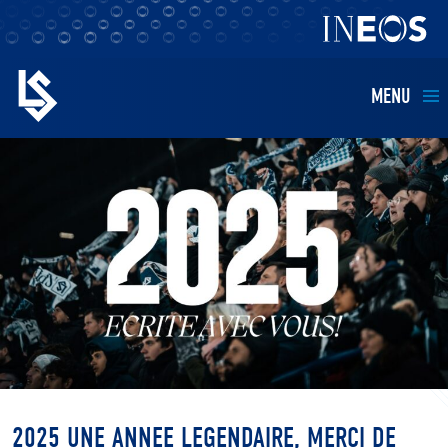
MENU
EQUIPES
BILLETTERIE
FANS
KIDS
BUSINESS
2025 UNE ANNEE LEGENDAIRE, MERCI DE
RESTAURATION