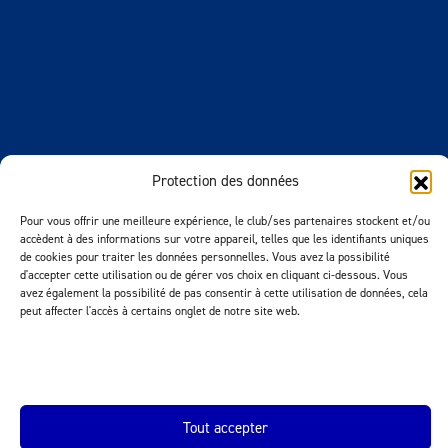
Protection des données
Pour vous offrir une meilleure expérience, le club/ses partenaires stockent et/ou
accèdent à des informations sur votre appareil, telles que les identifiants uniques
de cookies pour traiter les données personnelles. Vous avez la possibilité
d'accepter cette utilisation ou de gérer vos choix en cliquant ci-dessous. Vous
avez également la possibilité de pas consentir à cette utilisation de données, cela
peut affecter l'accès à certains onglet de notre site web.
Tout accepter