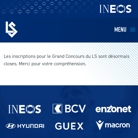
MENU
EQUIPES
Les inscriptions pour le Grand Concours du LS sont désormais
closes. Merci pour votre compréhension.
BILLETTERIE
FANS
KIDS
Partenaires du lausanne-Sport
BUSINESS
RESTAURATION