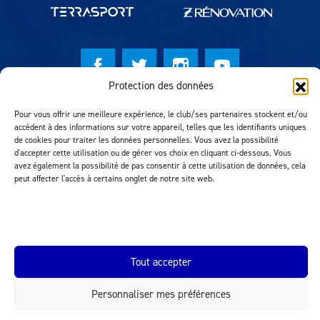
CLUB
CONTACT
Protection des données
© Lausanne Sport Football Club 2026
ACTUALITÉS
Pour vous offrir une meilleure expérience, le club/ses partenaires stockent et/ou
accèdent à des informations sur votre appareil, telles que les identifiants uniques
Réalisation MTM Agency
LS E-SHOP
de cookies pour traiter les données personnelles. Vous avez la possibilité
d'accepter cette utilisation ou de gérer vos choix en cliquant ci-dessous. Vous
avez également la possibilité de pas consentir à cette utilisation de données, cela
L’APP DU LS
peut affecter l'accès à certains onglet de notre site web.
LS ACADEMY CAMPS
MATCH DES CELEBRITES
PRESSE ET MEDIAS
Tout accepter
Personnaliser mes préférences
INEOS.COM