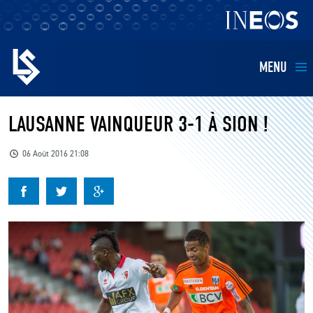
MENU
EQUIPES
LAUSANNE VAINQUEUR 3-1 À SION !
BILLETTERIE
06 Août 2016 21:08
FANS
KIDS
BUSINESS
RESTAURATION