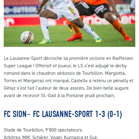
CLUB
CONTACT
ACTUALITÉS
Le Lausanne-Sport décroche sa première victoire en Raiffeisen
LS E-SHOP
Super League ! Offensif et joueur, le LS s’est adjugé le derby
romand dans le chaudron sédunois de Tourbillon. Margiotta,
L’APP DU LS
Torres et Margairaz ont marqué, Castella a retenu un pénalty et
LS ACADEMY CAMPS
Gétaz s’est fait l’auteur de deux assists. De bien belle augure
avant de recevoir St.-Gall à la Pontaise jeudi prochain.
MATCH DES CELEBRITES
FC SION– FC LAUSANNE-SPORT 1-3 (0-1)
PRESSE ET MEDIAS
Stade de Tourbillon, 9’800 spectateurs.
Arbitres: MM. Schärer, Vogel, Kurnazca et Gut.