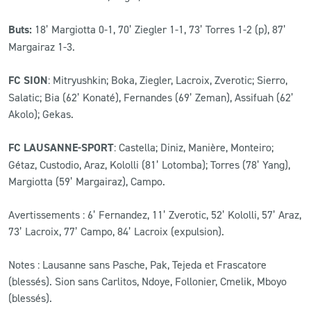
Buts:
18’ Margiotta 0-1, 70’ Ziegler 1-1, 73’ Torres 1-2 (p), 87’
Margairaz 1-3.
FC SION
: Mitryushkin; Boka, Ziegler, Lacroix, Zverotic; Sierro,
Salatic; Bia (62’ Konaté), Fernandes (69’ Zeman), Assifuah (62’
Akolo); Gekas.
FC LAUSANNE-SPORT
: Castella; Diniz, Manière, Monteiro;
Gétaz, Custodio, Araz, Kololli (81’ Lotomba); Torres (78’ Yang),
Margiotta (59’ Margairaz), Campo.
Avertissements : 6’ Fernandez, 11’ Zverotic, 52’ Kololli, 57’ Araz,
73’ Lacroix, 77’ Campo, 84’ Lacroix (expulsion).
Notes : Lausanne sans Pasche, Pak, Tejeda et Frascatore
(blessés). Sion sans Carlitos, Ndoye, Follonier, Cmelik, Mboyo
(blessés).