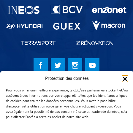
Partenaires du lausanne-Sport
Protection des données
© Lausanne Sport Football Club 2026
Pour vous offrir une meilleure expérience, le club/ses partenaires stockent et/ou
Réalisation MTM Agency
accèdent à des informations sur votre appareil, telles que les identifiants uniques
de cookies pour traiter les données personnelles. Vous avez la possibilité
d'accepter cette utilisation ou de gérer vos choix en cliquant ci-dessous. Vous
avez également la possibilité de pas consentir à cette utilisation de données, cela
peut affecter l'accès à certains onglet de notre site web.