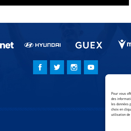
Pour vous off
des informati
les données p
choix en cliq
utilisation de