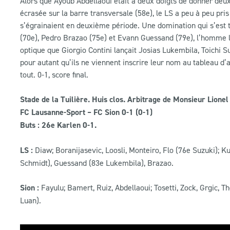
Alors que Ayoub Abdellaoui était à deux doigts de donner deux
écrasée sur la barre transversale (58e), le LS a peu à peu pri
s’égrainaient en deuxième période. Une domination qui s’est t
(70e), Pedro Brazao (75e) et Evann Guessand (79e), l’homme le 
optique que Giorgio Contini lançait Josias Lukembila, Toichi
pour autant qu’ils ne viennent inscrire leur nom au tableau d’a
tout. 0-1, score final.
Stade de la Tuilière. Huis clos. Arbitrage de Monsieur Lionel
FC Lausanne-Sport – FC Sion 0-1 (0-1)
Buts : 26e Karlen 0-1.
LS :
Diaw; Boranijasevic, Loosli, Monteiro, Flo (76e Suzuki); 
Schmidt), Guessand (83e Lukembila), Brazao.
Sion :
Fayulu; Bamert, Ruiz, Abdellaoui; Tosetti, Zock, Grgic, 
Luan).