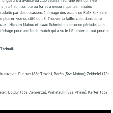
 longueurs d’avance au club valaisan sur une tête qui s’est
s le jeu à son compte au fur et à mesure que les minutes
raduite par des occasions à l’image des essais de Rafik Zekhnini
plus en vue du côté du LS. Trouver la faille: c’est dans cette
 Suzuki, Hicham Mahou et Isaac Schmidt en seconde période, sans
ffichage pour une fin de match qui a vu le LS tenter le tout pour le
 Tschudi.
Kukuruzovic; Puertas (83e Trazié), Barès (56e Mahou); Zekhnini (76e
Theler; Doldur (66e Clemenza), Wakatsuki (82e Khasa), Karlen (66e