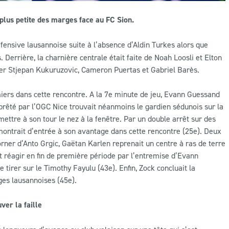
 plus petite des marges face au FC Sion.
ensive lausannoise suite à l’absence d’Aldin Turkes alors que
Derrière, la charnière centrale était faite de Noah Loosli et Elton
igner Stjepan Kukuruzovic, Cameron Puertas et Gabriel Barès.
emiers dans cette rencontre. A la 7e minute de jeu, Evann Guessand
 prêté par l’OGC Nice trouvait néanmoins le gardien sédunois sur la
 mettre à son tour le nez à la fenêtre. Par un double arrêt sur des
montrait d’entrée à son avantage dans cette rencontre (25e). Deux
orner d’Anto Grgic, Gaëtan Karlen reprenait un centre à ras de terre
t réagir en fin de première période par l’entremise d’Evann
 tirer sur le Timothy Fayulu (43e). Enfin, Zock concluait la
ges lausannoises (45e).
ver la faille