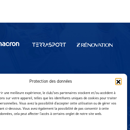
Protection des données
Réalisation MTM Agency
rir une meilleure expérience, le club/ses partenaires stockent et/ou accèdent à
ons sur votre appareil, telles que les identifiants uniques de cookies pour traiter
ersonnelles. Vous avez la possibilité d'accepter cette utilisation ou de gérer vos
uant ci-dessous. Vous avez également la possibilité de pas consentir à cette
 données, cela peut affecter l'accès à certains onglet de notre site web.