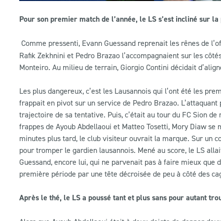
Pour son premier match de l’année, le LS s’est incliné sur la
Comme pressenti, Evann Guessand reprenait les rênes de l’off
Rafik Zekhnini et Pedro Brazao l’accompagnaient sur les côtés. 
Monteiro. Au milieu de terrain, Giorgio Contini décidait d’al
Les plus dangereux, c’est les Lausannois qui l’ont été les pr
frappait en pivot sur un service de Pedro Brazao. L’attaquant
trajectoire de sa tentative. Puis, c’était au tour du FC Sion de
frappes de Ayoub Abdellaoui et Matteo Tosetti, Mory Diaw se 
minutes plus tard, le club visiteur ouvrait la marque. Sur un c
pour tromper le gardien lausannois. Mené au score, le LS allai
Guessand, encore lui, qui ne parvenait pas à faire mieux que de
première période par une tête décroisée de peu à côté des ca
Après le thé, le LS a poussé tant et plus sans pour autant trou