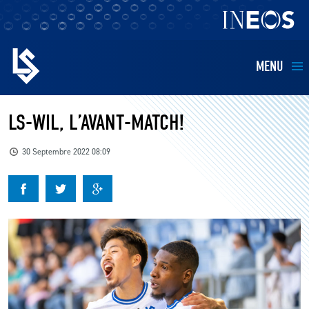
MENU
EQUIPES
LS-WIL, L’AVANT-MATCH!
BILLETTERIE
30 Septembre 2022 08:09
FANS
KIDS
BUSINESS
RESTAURATION