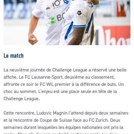
CLUB
CONTACT
ACTUALITÉS
Le match
LS E-SHOP
La neuvième journée de Challenge League a réservé une belle
L’APP DU LS
affiche. Le FC Lausanne-Sport, deuxième au classement,
LS ACADEMY CAMPS
affronte ce soir le FC Wil, premier à la différence de buts. Un
choc au sommet. L’enjeu est une place seule en tête de la
MATCH DES CELEBRITES
Challenge League.
PRESSE ET MEDIAS
Cette rencontre, Ludovic Magnin l’attend depuis deux semaines
et la rencontre de Coupe de Suisse face au FC Zurich. Deux
semaines durant lesquelles les équipes nationales ont pris la