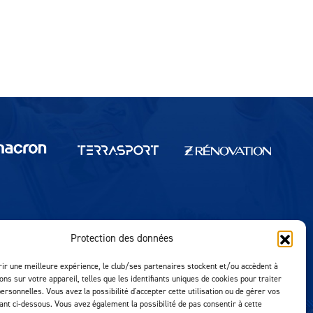
Protection des données
Réalisation MTM Agency
rir une meilleure expérience, le club/ses partenaires stockent et/ou accèdent à
ons sur votre appareil, telles que les identifiants uniques de cookies pour traiter
ersonnelles. Vous avez la possibilité d'accepter cette utilisation ou de gérer vos
uant ci-dessous. Vous avez également la possibilité de pas consentir à cette