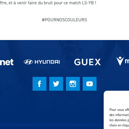
e, et à venir faire du bruit pour ce match LS-YB !
#POURNOSCOULEURS
Pour vous off
des informati
les données p
choix en cliq