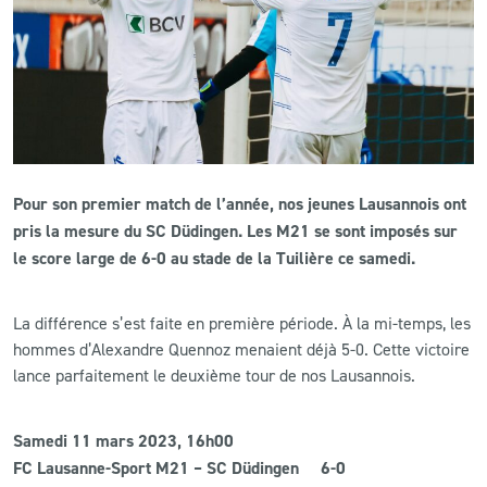
CLUB
CONTACT
ACTUALITÉS
Pour son premier match de l’année, nos jeunes Lausannois ont
LS E-SHOP
pris la mesure du SC Düdingen. Les M21 se sont imposés sur
L’APP DU LS
le score large de 6-0 au stade de la Tuilière ce samedi.
LS ACADEMY CAMPS
La différence s’est faite en première période. À la mi-temps, les
MATCH DES CELEBRITES
hommes d’Alexandre Quennoz menaient déjà 5-0. Cette victoire
lance parfaitement le deuxième tour de nos Lausannois.
PRESSE ET MEDIAS
Samedi 11 mars 2023, 16h00
FC Lausanne-Sport M21 – SC Düdingen 6-0