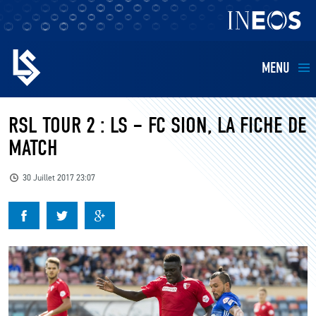
MENU
EQUIPES
RSL TOUR 2 : LS – FC SION, LA FICHE DE
MATCH
BILLETTERIE
30 Juillet 2017 23:07
FANS
KIDS
BUSINESS
RESTAURATION