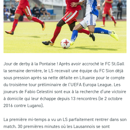
CLUB
CONTACT
ACTUALITÉS
LS E-SHOP
Jour de derby à la Pontaise ! Après avoir accroché le FC St.Gall
L’APP DU LS
la semaine dernière, le LS recevait une équipe du FC Sion déjà
sous pression après sa nette défaite en Lituanie pour le compte
LS ACADEMY CAMPS
du troisième tour préliminaire de l’UEFA Europa League. Les
joueurs de Fabio Celestini sont eux à la recherche d’une victoire
MATCH DES CELEBRITES
à domicile qui leur échappe depuis 13 rencontres (le 2 octobre
PRESSE ET MEDIAS
2016 contre Lugano).
La première mi-temps a vu un LS parfaitement rentrer dans son
match. 30 premières minutes où les Lausannois se sont