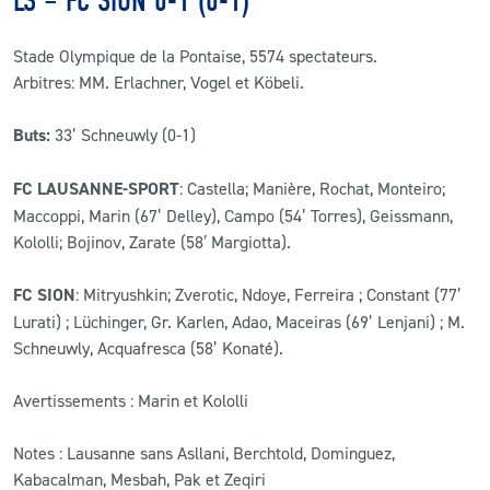
LS – FC SION 0-1 (0-1)
Stade Olympique de la Pontaise, 5574 spectateurs.
Arbitres: MM. Erlachner, Vogel et Köbeli.
Buts:
33’ Schneuwly (0-1)
FC LAUSANNE-SPORT
: Castella; Manière, Rochat, Monteiro;
Maccoppi, Marin (67’ Delley), Campo (54’ Torres), Geissmann,
Kololli; Bojinov, Zarate (58′ Margiotta).
FC SION
: Mitryushkin; Zverotic, Ndoye, Ferreira ; Constant (77’
Lurati) ; Lüchinger, Gr. Karlen, Adao, Maceiras (69’ Lenjani) ; M.
Schneuwly, Acquafresca (58’ Konaté).
Avertissements : Marin et Kololli
Notes : Lausanne sans Asllani, Berchtold, Dominguez,
Kabacalman, Mesbah, Pak et Zeqiri