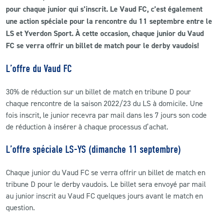
pour chaque junior qui s’inscrit. Le Vaud FC, c’est également
une action spéciale pour la rencontre du 11 septembre entre le
CLUB
LS et Yverdon Sport. À cette occasion,
chaque junior du Vaud
FC se verra offrir un billet de match pour le derby vaudois!
CONTACT
L’offre du Vaud FC
ACTUALITÉS
30% de réduction sur un billet de match en tribune D pour
LS E-SHOP
chaque rencontre de la saison 2022/23 du LS à domicile. Une
fois inscrit, le junior recevra par mail dans les 7 jours son code
L’APP DU LS
de réduction à insérer à chaque processus d’achat.
LS ACADEMY CAMPS
L’offre spéciale LS-YS (dimanche 11 septembre)
MATCH DES CELEBRITES
Chaque junior du Vaud FC se verra offrir un billet de match en
PRESSE ET MEDIAS
tribune D pour le derby vaudois. Le billet sera envoyé par mail
au junior inscrit au Vaud FC quelques jours avant le match en
question.