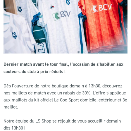
CLUB
CONTACT
ACTUALITÉS
LS E-SHOP
Dernier match avant le tour final, l’occasion de s’habiller aux
L’APP DU LS
couleurs du club à prix réduits !
LS ACADEMY CAMPS
Dès l’ouverture de notre boutique demain à 13h30, découvrez
nos maillots de match avec un rabais de 30%. L’offre s’applique
MATCH DES CELEBRITES
aux maillots du kit officiel Le Coq Sport domicile, extérieur et 3e
PRESSE ET MEDIAS
maillot.
Notre équipe du LS Shop se réjouit de vous accueillir demain
dès 13h30 !