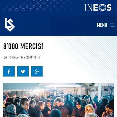
MENU
EQUIPES
8’000 MERCIS!
BILLETTERIE
10 Décembre 2018 18:12
FANS
KIDS
BUSINESS
RESTAURATION