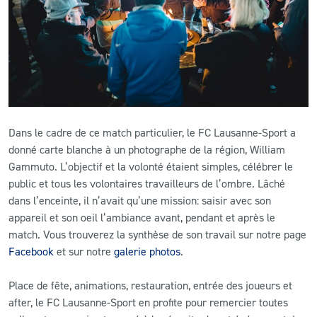
CLUB
CONTACT
ACTUALITÉS
Dans le cadre de ce match particulier, le FC Lausanne-Sport a
LS E-SHOP
donné carte blanche à un photographe de la région, William
Gammuto. L’objectif et la volonté étaient simples, célébrer le
L’APP DU LS
public et tous les volontaires travailleurs de l’ombre. Lâché
LS ACADEMY CAMPS
dans l’enceinte, il n’avait qu’une mission: saisir avec son
appareil et son oeil l’ambiance avant, pendant et après le
MATCH DES CELEBRITES
match. Vous trouverez la synthèse de son travail sur notre page
Facebook
et sur notre
galerie photos
.
PRESSE ET MEDIAS
Place de fête, animations, restauration, entrée des joueurs et
after, le FC Lausanne-Sport en profite pour remercier toutes