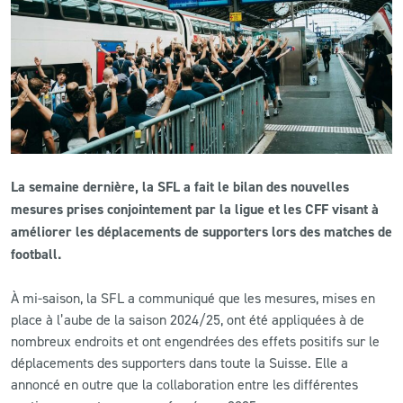
CLUB
CONTACT
ACTUALITÉS
LS E-SHOP
La semaine dernière, la SFL a fait le bilan des nouvelles
mesures prises conjointement par la ligue et les CFF visant à
L’APP DU LS
améliorer les déplacements de supporters lors des matches de
LS ACADEMY CAMPS
football.
MATCH DES CELEBRITES
À mi-saison, la SFL a communiqué que les mesures, mises en
place à l’aube de la saison 2024/25, ont été appliquées à de
PRESSE ET MEDIAS
nombreux endroits et ont engendrées des effets positifs sur le
déplacements des supporters dans toute la Suisse. Elle a
annoncé en outre que la collaboration entre les différentes