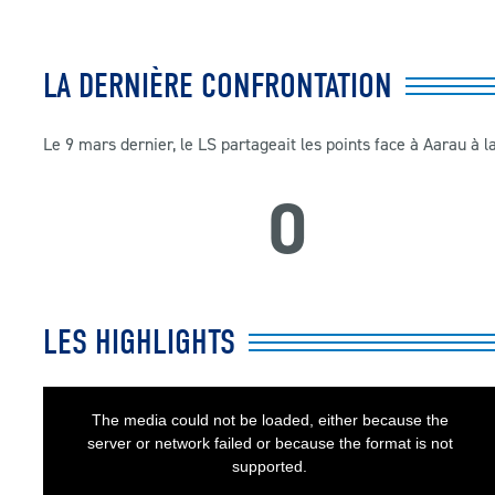
LA DERNIÈRE CONFRONTATION
Le 9 mars dernier, le LS partageait les points face à Aarau à l
0
LES HIGHLIGHTS
This
is
a
The media could not be loaded, either because the
modal
window.
server or network failed or because the format is not
supported.