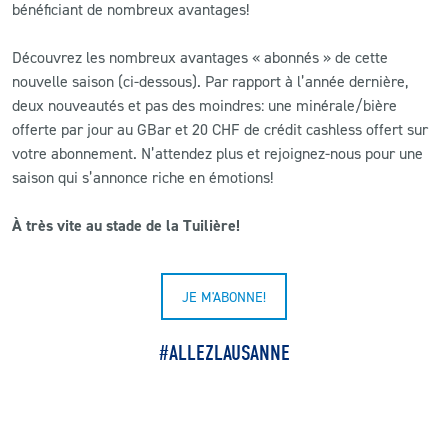
bénéficiant de nombreux avantages!
CLUB
Découvrez les nombreux avantages « abonnés » de cette
nouvelle saison (ci-dessous). Par rapport à l’année dernière,
CONTACT
deux nouveautés et pas des moindres: une minérale/bière
offerte par jour au GBar et 20 CHF de crédit cashless offert sur
votre abonnement. N’attendez plus et rejoignez-nous pour une
ACTUALITÉS
saison qui s’annonce riche en émotions!
LS E-SHOP
À très vite au stade de la Tuilière!
L’APP DU LS
LS ACADEMY CAMPS
JE M'ABONNE!
MATCH DES CELEBRITES
#ALLEZLAUSANNE
PRESSE ET MEDIAS