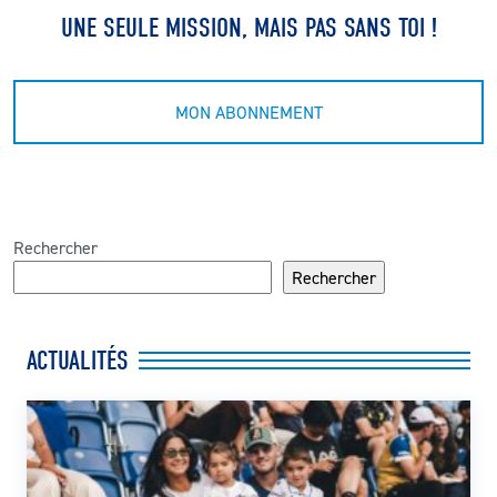
UNE SEULE MISSION, MAIS PAS SANS TOI !
CLUB
CONTACT
MON ABONNEMENT
ACTUALITÉS
LS E-SHOP
Rechercher
L’APP DU LS
Rechercher
LS ACADEMY CAMPS
ACTUALITÉS
MATCH DES CELEBRITES
PRESSE ET MEDIAS