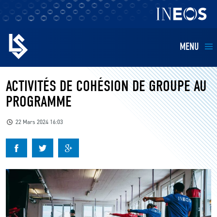
MENU
EQUIPES
ACTIVITÉS DE COHÉSION DE GROUPE AU
PROGRAMME
BILLETTERIE
22 Mars 2024 16:03
FANS
KIDS
BUSINESS
RESTAURATION