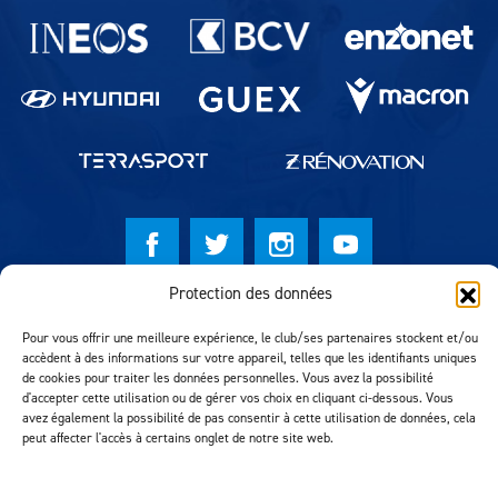
Partenaires du lausanne-Sport
Protection des données
© Lausanne Sport Football Club 2026
Pour vous offrir une meilleure expérience, le club/ses partenaires stockent et/ou
Réalisation MTM Agency
accèdent à des informations sur votre appareil, telles que les identifiants uniques
de cookies pour traiter les données personnelles. Vous avez la possibilité
d'accepter cette utilisation ou de gérer vos choix en cliquant ci-dessous. Vous
avez également la possibilité de pas consentir à cette utilisation de données, cela
peut affecter l'accès à certains onglet de notre site web.