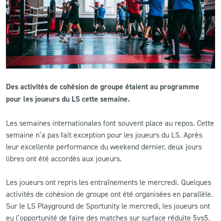
CLUB
CONTACT
ACTUALITÉS
Des activités de cohésion de groupe étaient au programme
LS E-SHOP
pour les joueurs du LS cette semaine.
L’APP DU LS
Les semaines internationales font souvent place au repos. Cette
semaine n’a pas fait exception pour les joueurs du LS. Après
LS ACADEMY CAMPS
leur excellente performance du weekend dernier, deux jours
libres ont été accordés aux joueurs.
MATCH DES CELEBRITES
PRESSE ET MEDIAS
Les joueurs ont repris les entraînements le mercredi. Quelques
activités de cohésion de groupe ont été organisées en parallèle.
Sur le LS Playground de Sportunity le mercredi, les joueurs ont
eu l’opportunité de faire des matches sur surface réduite 5vs5.