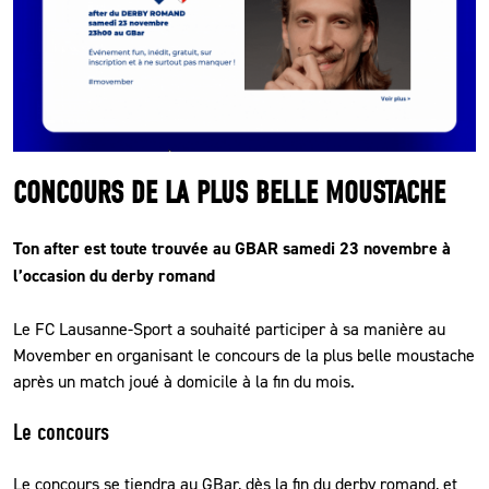
CLUB
CONTACT
ACTUALITÉS
CONCOURS DE LA PLUS BELLE MOUSTACHE
LS E-SHOP
Ton after est toute trouvée au GBAR samedi 23 novembre à
L’APP DU LS
l’occasion du derby romand
LS ACADEMY CAMPS
Le FC Lausanne-Sport a souhaité participer à sa manière au
MATCH DES CELEBRITES
Movember en organisant le concours de la plus belle moustache
après un match joué à domicile à la fin du mois.
PRESSE ET MEDIAS
Le concours
Le concours se tiendra au GBar, dès la fin du derby romand, et