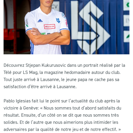
CLUB
CONTACT
ACTUALITÉS
LS E-SHOP
Découvrez Stjepan Kukurusovic dans un portrait réalisé par la
L’APP DU LS
Télé pour LS Mag, la magazine hedomadaire autour du club.
Tout juste arrivé à Lausanne, le jeune papa ne cache pas sa
LS ACADEMY CAMPS
satisfaction d’être arrivé à Lausanne.
MATCH DES CELEBRITES
Pablo Iglesias fait lui le point sur l’actualité du club après la
victoire à Genève: « Nous sommes tout d’abord satisfaits du
PRESSE ET MEDIAS
résultat. Ensuite, d’un côté on se dit que nous sommes très
solides. Et de l’autre que nous aimerions plus intimider les
adversaires par la qualité de notre jeu et de notre effectif. »