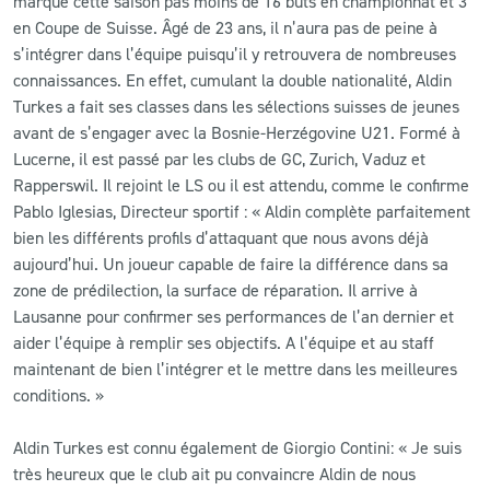
marqué cette saison pas moins de 16 buts en championnat et 3
en Coupe de Suisse. Âgé de 23 ans, il n’aura pas de peine à
CLUB
s’intégrer dans l’équipe puisqu’il y retrouvera de nombreuses
connaissances. En effet, cumulant la double nationalité, Aldin
Turkes a fait ses classes dans les sélections suisses de jeunes
CONTACT
avant de s’engager avec la Bosnie-Herzégovine U21. Formé à
Lucerne, il est passé par les clubs de GC, Zurich, Vaduz et
ACTUALITÉS
Rapperswil. Il rejoint le LS ou il est attendu, comme le confirme
Pablo Iglesias, Directeur sportif : « Aldin complète parfaitement
LS E-SHOP
bien les différents profils d’attaquant que nous avons déjà
L’APP DU LS
aujourd’hui. Un joueur capable de faire la différence dans sa
zone de prédilection, la surface de réparation. Il arrive à
LS ACADEMY CAMPS
Lausanne pour confirmer ses performances de l’an dernier et
aider l’équipe à remplir ses objectifs. A l’équipe et au staff
MATCH DES CELEBRITES
maintenant de bien l’intégrer et le mettre dans les meilleures
conditions. »
PRESSE ET MEDIAS
Aldin Turkes est connu également de Giorgio Contini: « Je suis
très heureux que le club ait pu convaincre Aldin de nous