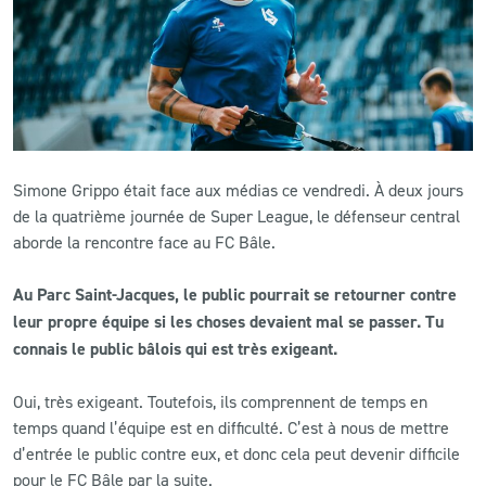
CLUB
CONTACT
ACTUALITÉS
Simone Grippo était face aux médias ce vendredi. À deux jours
LS E-SHOP
de la quatrième journée de Super League, le défenseur central
aborde la rencontre face au FC Bâle.
L’APP DU LS
Au Parc Saint-Jacques, le public pourrait se retourner contre
LS ACADEMY CAMPS
leur propre équipe si les choses devaient mal se passer. Tu
connais le public bâlois qui est très exigeant.
MATCH DES CELEBRITES
PRESSE ET MEDIAS
Oui, très exigeant. Toutefois, ils comprennent de temps en
temps quand l’équipe est en difficulté. C’est à nous de mettre
d’entrée le public contre eux, et donc cela peut devenir difficile
pour le FC Bâle par la suite.