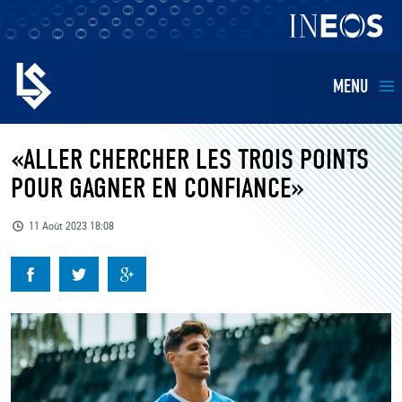
MENU
EQUIPES
«ALLER CHERCHER LES TROIS POINTS
POUR GAGNER EN CONFIANCE»
BILLETTERIE
11 Août 2023 18:08
FANS
KIDS
BUSINESS
RESTAURATION