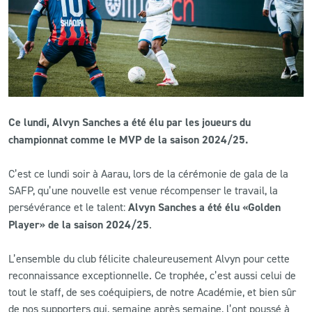
CLUB
CONTACT
ACTUALITÉS
Ce lundi, Alvyn Sanches a été élu par les joueurs du
LS E-SHOP
championnat comme le MVP de la saison 2024/25.
L’APP DU LS
C’est ce lundi
soir
à
Aarau,
lors
de
la
cérémonie
de
gala
de
la
SAFP, qu’
une
nouvelle
est
venue
récompenser
le
travail,
la
LS ACADEMY CAMPS
persévérance
et
le
talent:
Alvyn
Sanches
a
été
élu «
Golden
MATCH DES CELEBRITES
Player»
de
la
saison
2024/
25
.
PRESSE ET MEDIAS
L’ensemble du club félicite
chaleureusement
Alvyn
pour
cette
reconnaissance
exceptionnelle.
Ce
trophée,
c’est
aussi
celui
de
tout
le
staff,
de
ses
coéquipiers,
de
notre A
cadémie,
et
bien
sûr
de
nos
supporters
qui,
semaine
après
semaine,
l’ont
poussé
à