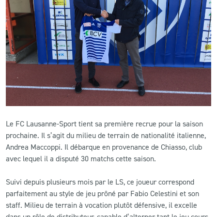
CLUB
CONTACT
ACTUALITÉS
LS E-SHOP
L’APP DU LS
Le FC Lausanne-Sport tient sa première recrue pour la saison
prochaine. Il s’agit du milieu de terrain de nationalité italienne,
LS ACADEMY CAMPS
Andrea Maccoppi. Il débarque en provenance de Chiasso, club
MATCH DES CELEBRITES
avec lequel il a disputé 30 matchs cette saison.
PRESSE ET MEDIAS
Suivi depuis plusieurs mois par le LS, ce joueur correspond
parfaitement au style de jeu prôné par Fabio Celestini et son
staff. Milieu de terrain à vocation plutôt défensive, il excelle
dans un rôle de distributeur, capable d’alterner tant le jeu cours