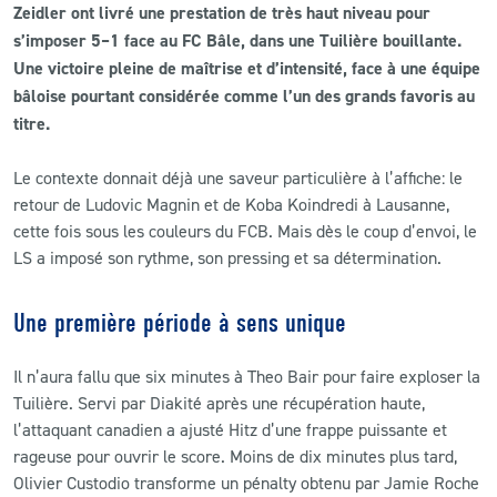
Zeidler ont livré une prestation de très haut niveau pour
s’imposer 5–1 face au FC Bâle, dans une Tuilière bouillante.
CLUB
Une victoire pleine de maîtrise et d’intensité, face à une équipe
bâloise pourtant considérée comme l’un des grands favoris au
CONTACT
titre.
ACTUALITÉS
Le contexte donnait déjà une saveur particulière à l’affiche: le
retour de Ludovic Magnin et de Koba Koindredi à Lausanne,
LS E-SHOP
cette fois sous les couleurs du FCB. Mais dès le coup d’envoi, le
LS a imposé son rythme, son pressing et sa détermination.
L’APP DU LS
LS ACADEMY CAMPS
Une première période à sens unique
MATCH DES CELEBRITES
Il n’aura fallu que six minutes à Theo Bair pour faire exploser la
Tuilière. Servi par Diakité après une récupération haute,
PRESSE ET MEDIAS
l’attaquant canadien a ajusté Hitz d’une frappe puissante et
rageuse pour ouvrir le score. Moins de dix minutes plus tard,
Olivier Custodio transforme un pénalty obtenu par Jamie Roche