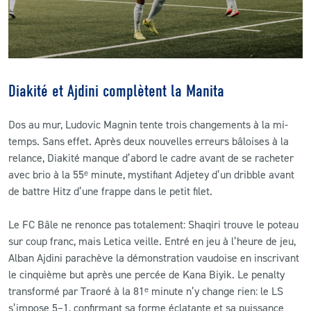
Diakité et Ajdini complètent la Manita
Dos au mur, Ludovic Magnin tente trois changements à la mi-
temps. Sans effet. Après deux nouvelles erreurs bâloises à la
relance, Diakité manque d’abord le cadre avant de se racheter
avec brio à la 55ᵉ minute, mystifiant Adjetey d’un dribble avant
de battre Hitz d’une frappe dans le petit filet.
Le FC Bâle ne renonce pas totalement: Shaqiri trouve le poteau
sur coup franc, mais Letica veille. Entré en jeu à l’heure de jeu,
Alban Ajdini parachève la démonstration vaudoise en inscrivant
le cinquième but après une percée de Kana Biyik. Le penalty
transformé par Traoré à la 81ᵉ minute n’y change rien: le LS
s’impose 5–1, confirmant sa forme éclatante et sa puissance