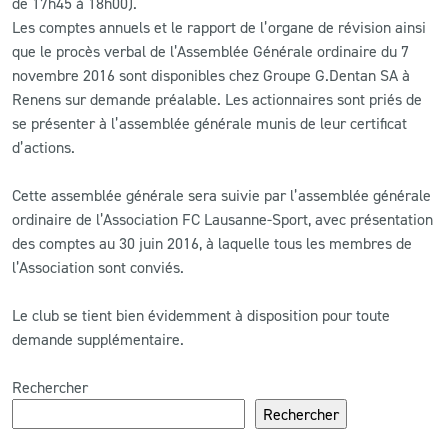
de 17h45 à 18h00).
Les comptes annuels et le rapport de l’organe de révision ainsi
CLUB
que le procès verbal de l’Assemblée Générale ordinaire du 7
novembre 2016 sont disponibles chez Groupe G.Dentan SA à
Renens sur demande préalable. Les actionnaires sont priés de
CONTACT
se présenter à l’assemblée générale munis de leur certificat
d’actions.
ACTUALITÉS
Cette assemblée générale sera suivie par l’assemblée générale
LS E-SHOP
ordinaire de l’Association FC Lausanne-Sport, avec présentation
L’APP DU LS
des comptes au 30 juin 2016, à laquelle tous les membres de
l’Association sont conviés.
LS ACADEMY CAMPS
Le club se tient bien évidemment à disposition pour toute
MATCH DES CELEBRITES
demande supplémentaire.
PRESSE ET MEDIAS
Rechercher
Rechercher