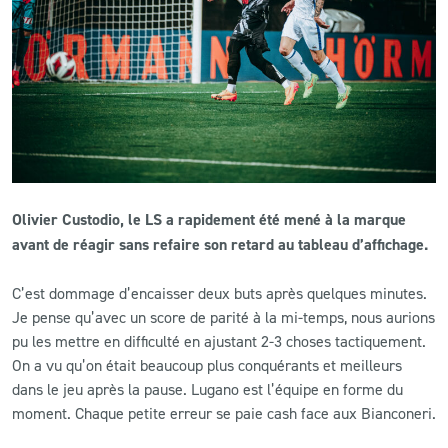
CLUB
CONTACT
ACTUALITÉS
LS E-SHOP
Olivier Custodio, le LS a rapidement été mené à la marque
L’APP DU LS
avant de réagir sans refaire son retard au tableau d’affichage.
LS ACADEMY CAMPS
C’est dommage d’encaisser deux buts après quelques minutes.
Je pense qu’avec un score de parité à la mi-temps, nous aurions
MATCH DES CELEBRITES
pu les mettre en difficulté en ajustant 2-3 choses tactiquement.
PRESSE ET MEDIAS
On a vu qu’on était beaucoup plus conquérants et meilleurs
dans le jeu après la pause. Lugano est l’équipe en forme du
moment. Chaque petite erreur se paie cash face aux Bianconeri.