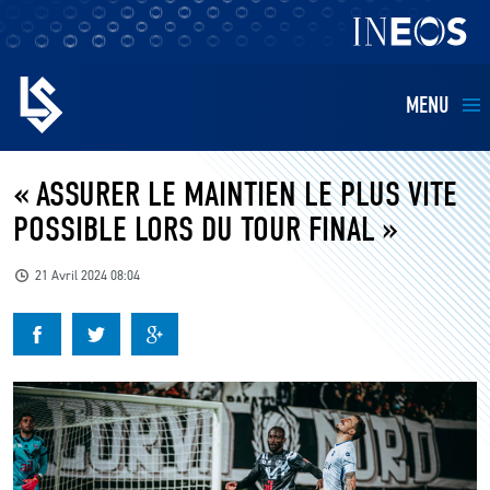
MENU
EQUIPES
« ASSURER LE MAINTIEN LE PLUS VITE
POSSIBLE LORS DU TOUR FINAL »
BILLETTERIE
21 Avril 2024 08:04
FANS
KIDS
BUSINESS
RESTAURATION